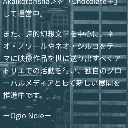
Akaikotorisha＞を「Chocolate＋」
して運営中。
また、詩的幻想文学を中心に、ネ
オ・ノワールやネオ・シルコをテー
マに映像作品を世に送り出すべくア
トリエでの活動を行い、独自のグロ
ーバルメディアとして新しい展開を
推進中です。
ーOgio Noieー