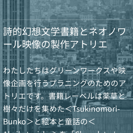
詩的幻想文学書籍とネオノワ
ール映像の製作アトリエ
わたしたちはグリーンワークスや映
像企画を行うプラニングのためのア
トリエです。書籍レーベルは薬草と
樹々だけを集めた＜Tsukinomori-
Bunko＞と絵本と童話の＜