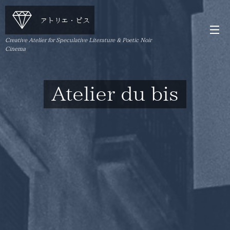
アトリエ・ビス
Creative Atelier for Speculative Literature & Poetic Noir
Cinema
Atelier du bis