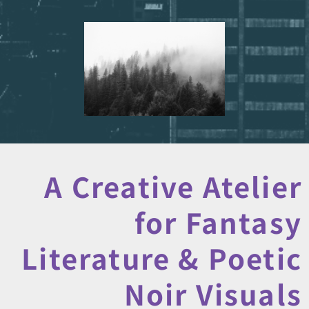
A Creative Atelier
for Fantasy
Literature & Poetic
Noir Visuals