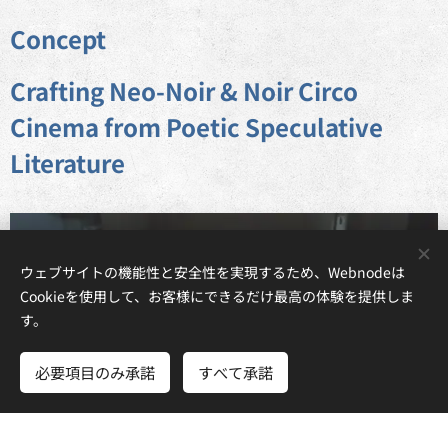
Concept
Crafting Neo-Noir & Noir Circo
Cinema from Poetic Speculative
Literature
ウェブサイトの機能性と安全性を実現するため、Webnodeは
Cookieを使用して、お客様にできるだけ最高の体験を提供しま
す。
必要項目のみ承諾
すべて承諾
さあ、はじめよう
無料でホームページを作成しよう！